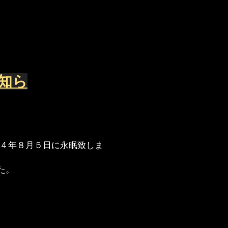
お知ら
令和４年８月５日に永眠致しま
た。
。