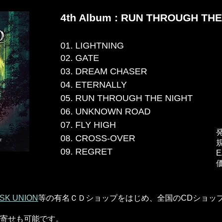
4th Album : RUN THROUGH THE
01. LIGHTNING
02. GATE
03. DREAM CHASER
04. ETERNALLY
05. RUN THROUGH THE NIGHT
06. UNKNOWN ROAD
07. FLY HIGH
08. CROSS-OVER
09. REGRET
E
価
ISK UNION
等の有名ＣＤショップをはじめ、全国のCDショッ
寄せも可能です。